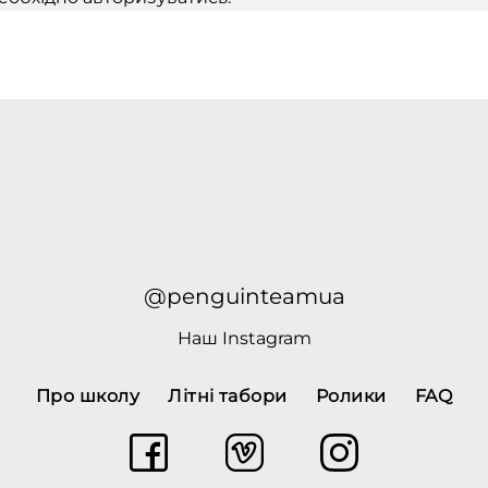
@penguinteamua
Наш
Instagram
Про школу
Літні табори
Ролики
FAQ