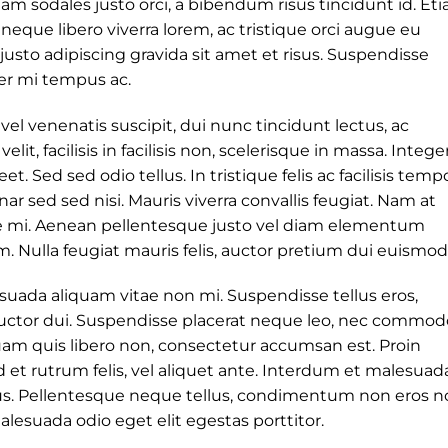
 Nam sodales justo orci, a bibendum risus tincidunt id. Et
neque libero viverra lorem, ac tristique orci augue eu
sto adipiscing gravida sit amet et risus. Suspendisse
r mi tempus ac.
 vel venenatis suscipit, dui nunc tincidunt lectus, ac
velit, facilisis in facilisis non, scelerisque in massa. Intege
t. Sed sed odio tellus. In tristique felis ac facilisis tempo
r sed sed nisi. Mauris viverra convallis feugiat. Nam at
ique mi. Aenean pellentesque justo vel diam elementum
m. Nulla feugiat mauris felis, auctor pretium dui euismod 
suada aliquam vitae non mi. Suspendisse tellus eros,
a auctor dui. Suspendisse placerat neque leo, nec commod
liquam quis libero non, consectetur accumsan est. Proin
et rutrum felis, vel aliquet ante. Interdum et malesuad
us. Pellentesque neque tellus, condimentum non eros n
lesuada odio eget elit egestas porttitor.