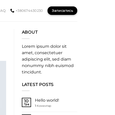
Записатись
FAQ
+380674430230
ABOUT
Lorem ipsum dolor sit
amet, consectetuer
adipiscing elit, sed diam
nonummy nibh euismod
tincidunt.
LATEST POSTS
Hello world!
10
Тра
1
Коментар