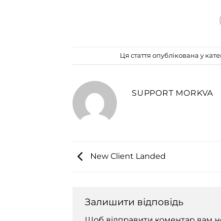
Ця стаття опублікована у кате
SUPPORT MORKVA
New Client Landed
Залишити відповідь
Щоб відправити коментар вам н