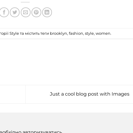
горії
Style
та містить теги
brooklyn
,
fashion
,
style
,
women
.
Just a cool blog post with Images
еобхідно
авторизуватись
.