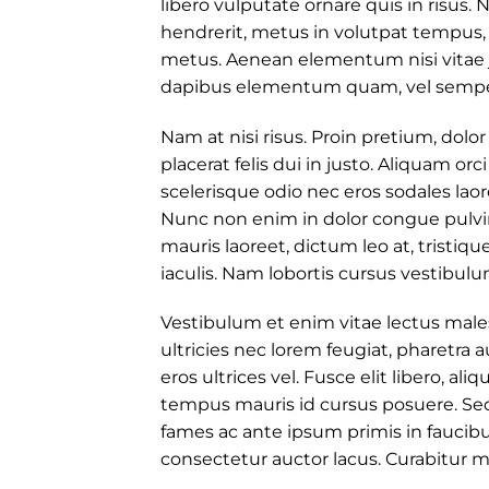
libero vulputate ornare quis in risus.
hendrerit, metus in volutpat tempus, 
metus. Aenean elementum nisi vitae ju
dapibus elementum quam, vel sempe
Nam at nisi risus. Proin pretium, dolor
placerat felis dui in justo. Aliquam orci 
scelerisque odio nec eros sodales laoree
Nunc non enim in dolor congue pulvina
mauris laoreet, dictum leo at, trist
iaculis. Nam lobortis cursus vestibulu
Vestibulum et enim vitae lectus male
ultricies nec lorem feugiat, pharetr
eros ultrices vel. Fusce elit libero, a
tempus mauris id cursus posuere. Sed 
fames ac ante ipsum primis in faucib
consectetur auctor lacus. Curabitur ma