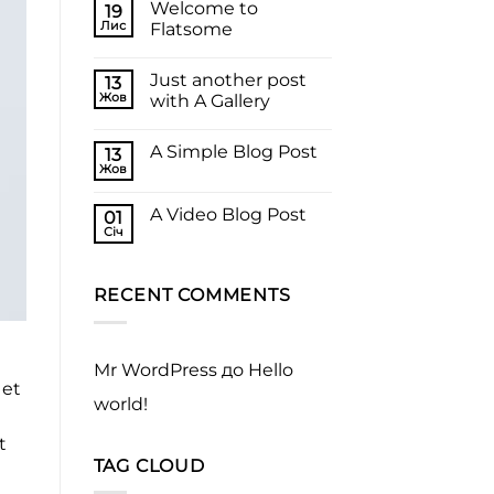
Welcome to
19
Лис
Flatsome
Just another post
13
Жов
with A Gallery
A Simple Blog Post
13
Жов
A Video Blog Post
01
Січ
RECENT COMMENTS
Mr WordPress
до
Hello
 et
world!
t
TAG CLOUD