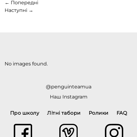
←
Попередні
Наступні
→
No images found.
@penguinteamua
Наш
Instagram
Про школу
Літні табори
Ролики
FAQ