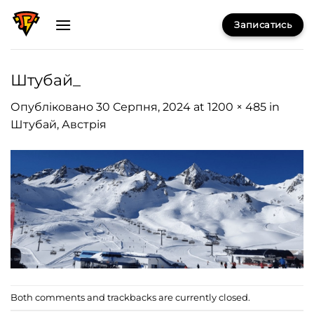
Skip
Записатись
to
content
Штубай_
Опубліковано
30 Серпня, 2024
at
1200 × 485
in
Штубай, Австрія
Both comments and trackbacks are currently closed.