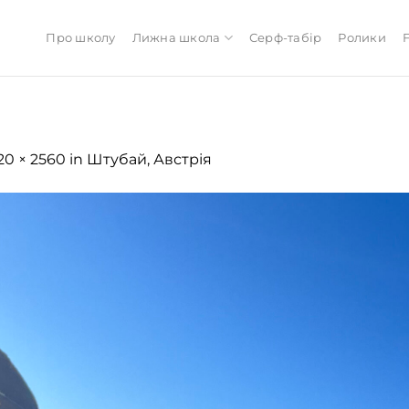
Про школу
Лижна школа
Серф-табір
Ролики
20 × 2560
in
Штубай, Австрія