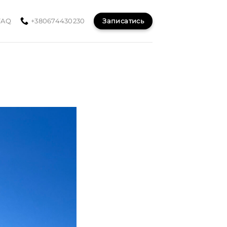
Записатись
FAQ
+380674430230