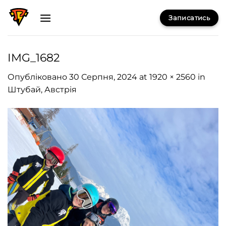
Skip
Записатись
to
content
IMG_1682
Опубліковано
30 Серпня, 2024
at
1920 × 2560
in
Штубай, Австрія