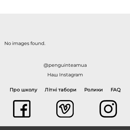
No images found.
@penguinteamua
Наш
Instagram
Про школу
Літні табори
Ролики
FAQ