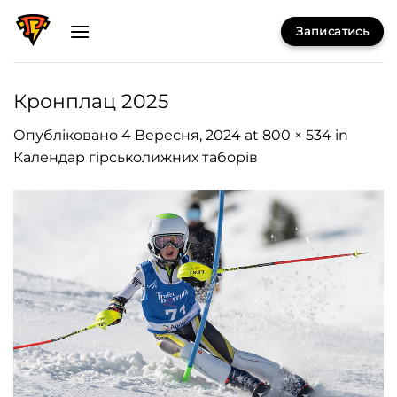
Skip
Записатись
to
content
Кронплац 2025
Опубліковано
4 Вересня, 2024
at
800 × 534
in
Календар гірськолижних таборів